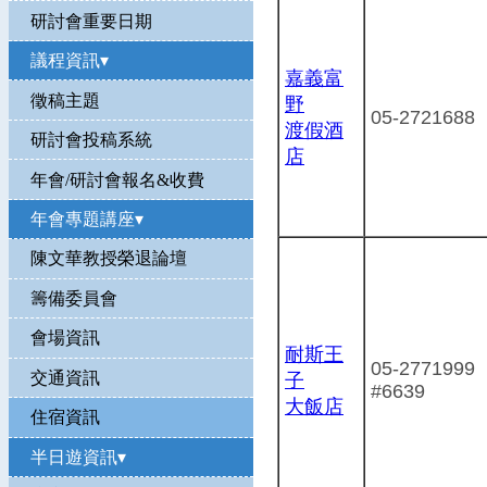
研討會重要日期
議程資訊▾
嘉義富
徵稿主題
野
05-2721688
渡假酒
研討會投稿系統
店
年會/研討會報名&收費
年會專題講座▾
陳文華教授榮退論壇
籌備委員會
會場資訊
耐斯王
05-2771999
交通資訊
子
#6639
大飯店
住宿資訊
半日遊資訊▾