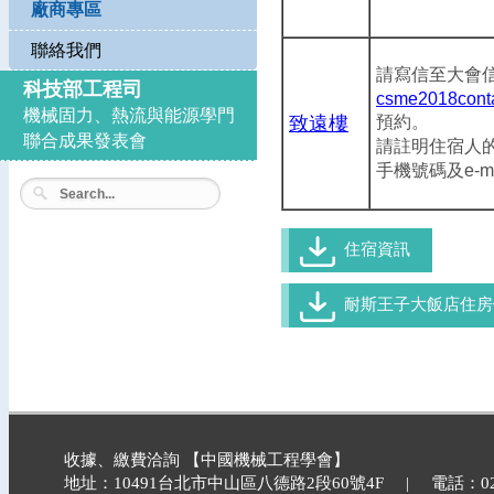
廠商專區
聯絡我們
請寫信至大會
科技部工程司
csme2018cont
機械固力、熱流與能源學門
致遠樓
預約。
聯合成果發表會
請註明住宿人
手機號碼及e-m
住宿資訊
耐斯王子大飯店住房
收據、繳費洽詢 【中國機械工程學會】
地址：10491台北市中山區八德路2段60號4F | 電話：02-2740