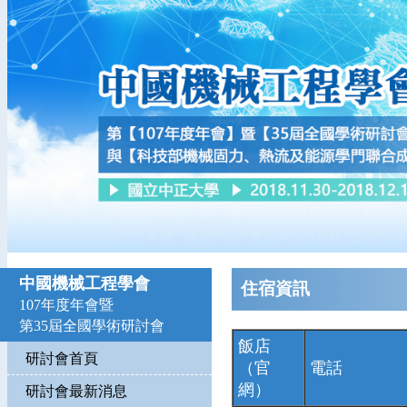
中國機械工程學會
住宿資訊
107年度年會暨
第35屆全國學術研討會
飯店
研討會首頁
（官
電話
網）
研討會最新消息